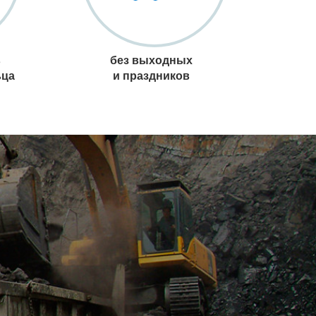
в
без выходных
ьца
и праздников