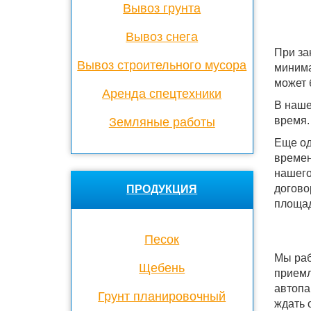
Вывоз грунта
Вывоз снега
При за
Вывоз строительного мусора
минима
может 
Аренда спецтехники
В наше
время.
Земляные работы
Еще од
времен
нашего
догово
ПРОДУКЦИЯ
площад
Песок
Мы раб
Щебень
приемл
автопа
Грунт планировочный
ждать 