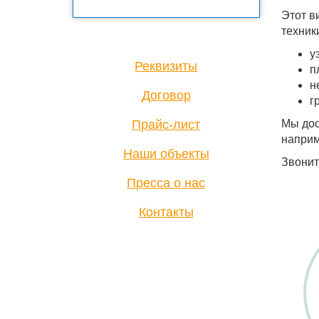
Этот в
техники
у
Реквизиты
п
н
Договор
г
Прайс-лист
Мы дос
наприм
Наши объекты
Звонит
Пресса о нас
Контакты