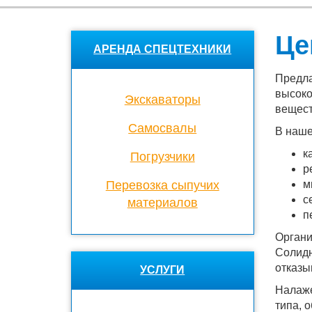
Це
АРЕНДА СПЕЦТЕХНИКИ
Предла
высоко
Экскаваторы
вещест
Cамосвалы
В наше
к
Погрузчики
р
Перевозка сыпучих
м
с
материалов
п
Органи
Солидн
отказы
УСЛУГИ
Налаже
типа, 