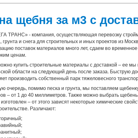
на щебня за м3 с доста
ГА ТРАНС» - компания, осуществляющая перевозку стройма
, грунта и снега для строительных и иных проектов из Мос
зацию поставок материалов много лет, сдаем во временное
ким ценам.
можно купить строительные материалы с доставкой – ее мы
ской области на следующий день после заказа. Быструю дос
яет производить собственный парк тяжеловесного транспор
ую очередь, помимо песка и грунта, мы поставляем щебенк
ов – от 1 до 40 миллиметров. Также можно выбрать щебень 
 изготовлен – от этого зависят некоторые химические свой
троительстве. Различают:
торичный;
равийный;
ранитный;