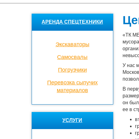
Це
АРЕНДА СПЕЦТЕХНИКИ
«ТК МЕ
мусора
Экскаваторы
органи
невысо
Cамосвалы
У нас 
Погрузчики
Москов
позвол
Перевозка сыпучих
В перв
материалов
размер
он был
ее в с
в
УСЛУГИ
г
г