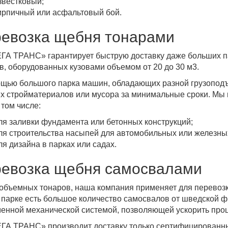
звестковый;
ирпичный или асфальтовый бой.
евозка щебня тонарами
ГА ТРАНС» гарантирует быструю доставку даже больших п
в, оборудованных кузовами объемом от 20 до 30 м3.
щью большого парка машин, обладающих разной грузоподъ
х стройматериалов или мусора за минимальные сроки. Мы 
 том числе:
ля заливки фундамента или бетонных конструкций;
ля строительства насыпей для автомобильных или железных
ля дизайна в парках или садах.
евозка щебня самосвалами
объемных тонаров, наша компания применяет для перевозк
парке есть большое количество самосвалов от шведской 
енной механической системой, позволяющей ускорить проце
ГА ТРАНС» производит доставку только сертифицированн