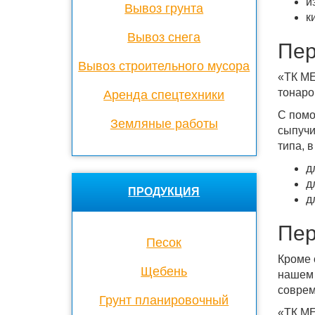
и
Вывоз грунта
к
Вывоз снега
Пер
Вывоз строительного мусора
«ТК МЕ
тонаро
Аренда спецтехники
С помо
Земляные работы
сыпучи
типа, в
д
д
ПРОДУКЦИЯ
д
Пер
Песок
Кроме 
Щебень
нашем 
соврем
Грунт планировочный
«ТК МЕ